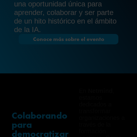
una oportunidad única para
aprender, colaborar y ser parte
de un hito histórico en el ámbito
de la IA.
Conoce más sobre el evento
En
Netmind
,
estamos
dedicados a
transformar
Colaborando
organizaciones a
para
través de la
formación
democratizar