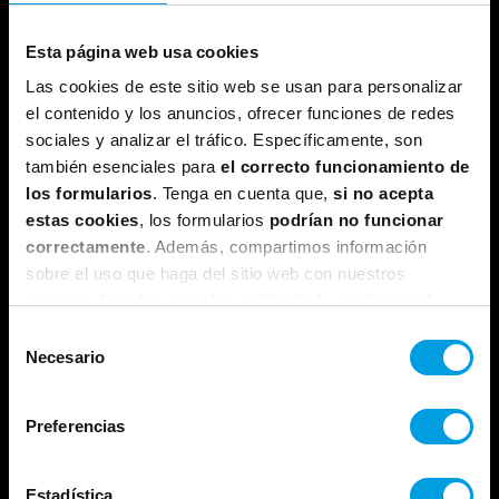
Nuestra
colaboración con
Esta página web usa cookies
la LLPA y
Microsoft nos
Las cookies de este sitio web se usan para personalizar
permite ofrecer
el contenido y los anuncios, ofrecer funciones de redes
programas de
sociales y analizar el tráfico. Específicamente, son
formación de
también esenciales para
el correcto funcionamiento de
vanguardia,
los formularios
. Tenga en cuenta que,
si no acepta
preparando a
estas cookies
, los formularios
podrían no funcionar
profesionales y
correctamente
. Además, compartimos información
organizaciones
sobre el uso que haga del sitio web con nuestros
para enfrentar
partners de redes sociales, publicidad y análisis web,
los desafíos del
futuro
quienes pueden combinarla con otra información que les
Selección
impulsados por
haya proporcionado o que hayan recopilado a partir del
Necesario
de
la IA.
uso que haya hecho de sus servicios.
consentimiento
Preferencias
Aprende con
Estadística