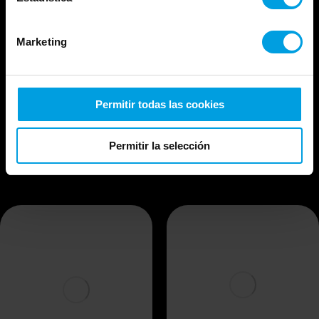
contenidos
Marketing
oficiales de
Permitir todas las cookies
Microsoft
Permitir la selección