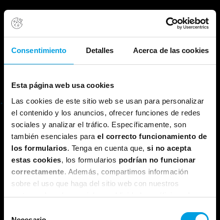
Consentimiento
Detalles
Acerca de las cookies
Esta página web usa cookies
.R.A (Para, Analiza, Reorganiza, Actúa)
Las cookies de este sitio web se usan para personalizar
el contenido y los anuncios, ofrecer funciones de redes
rospectivas ágiles para la mejora continua.
sociales y analizar el tráfico. Específicamente, son
también esenciales para
el correcto funcionamiento de
los formularios
. Tenga en cuenta que,
si no acepta
estas cookies
, los formularios
podrían no funcionar
correctamente
. Además, compartimos información
sobre el uso que haga del sitio web con nuestros
partners de redes sociales, publicidad y análisis web,
Autora: Iratxe Kaltzakorta
quienes pueden combinarla con otra información que les
Selección
haya proporcionado o que hayan recopilado a partir del
Necesario