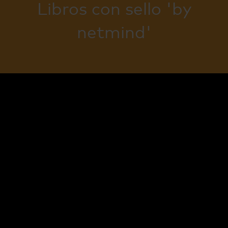
Libros con sello 'by
netmind'