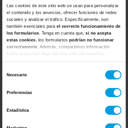
Las cookies de este sitio web se usan para personalizar
AF)
el contenido y los anuncios, ofrecer funciones de redes
sociales y analizar el tráfico. Específicamente, son
Este curso está certificado por ICAgile.
también esenciales para
el correcto funcionamiento de
Califica a los estudiantes para la
los formularios
. Tenga en cuenta que,
si no acepta
acreditación profesional de Agile
estas cookies
, los formularios
podrían no funcionar
Fundamentals (ICP).
correctamente
. Además, compartimos información
sobre el uso que haga del sitio web con nuestros
Las condiciones de los servicios
partners de redes sociales, publicidad y análisis web,
adicionales de Certificación están
quienes pueden combinarla con otra información que les
Selección
sujetos a los términos del propietario de
haya proporcionado o que hayan recopilado a partir del
Necesario
de
la licencia o de la entidad certificadora
uso que haya hecho de sus servicios.
consentimiento
autorizada.
Preferencias
Estadística
Acreditación curso JJM 122
Se emitirá Certificado de Asistencia al
Marketing