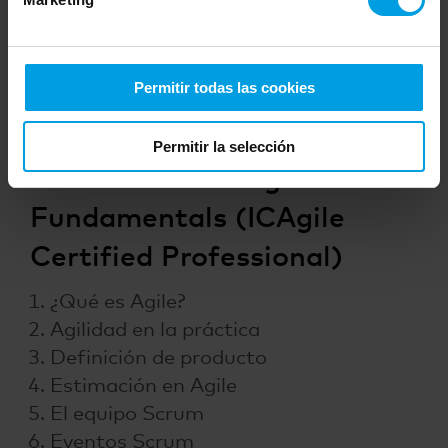
curso JJM 122 sólo a los alumnos con
una asistencia superior al 75% y
Diploma si superan también la prueba
Permitir todas las cookies
de evaluación.
Permitir la selección
Contenidos del Agile
Fundamentals (ICAgile
Certified Professional)
¿Qué es Agile?
Agilidad en la práctica
Definición de producto
Estimación en Agile
El equipo Scrum
Eventos Scrum