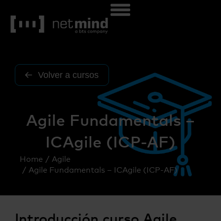
Volver a cursos
Agile Fundamentals –
ICAgile (ICP-AF)
Home
Agile
You are here:
Agile Fundamentals – ICAgile (ICP-AF)
Introducción curso Agile