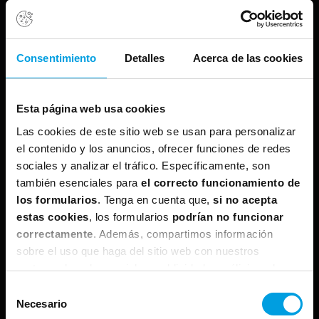
Consentimiento
Detalles
Acerca de las cookies
Esta página web usa cookies
Las cookies de este sitio web se usan para personalizar
el contenido y los anuncios, ofrecer funciones de redes
sociales y analizar el tráfico. Específicamente, son
también esenciales para
el correcto funcionamiento de
los formularios
. Tenga en cuenta que,
si no acepta
estas cookies
, los formularios
podrían no funcionar
correctamente
. Además, compartimos información
sobre el uso que haga del sitio web con nuestros
partners de redes sociales, publicidad y análisis web,
quienes pueden combinarla con otra información que les
Selección
haya proporcionado o que hayan recopilado a partir del
Necesario
de