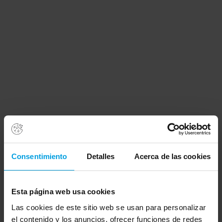
La IA como
acelerador, no como
Consentimiento
Detalles
Acerca de las cookies
sustituto del criterio
Esta página web usa cookies
humano
Las cookies de este sitio web se usan para personalizar
el contenido y los anuncios, ofrecer funciones de redes