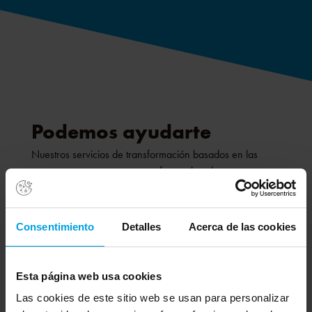
Podemos ayudarte
Nuestros servicios de transformación basados en las
personas se centran en: transformar la cultura
organizacional, desarrollar habilidades digitales y
promover el aprendizaje continuo.
MÁS INFO
Consentimiento
Detalles
Acerca de las cookies
Cursos
Esta página web usa cookies
Las cookies de este sitio web se usan para personalizar
Nuestro extenso catálogo de cursos ha sido diseñado por