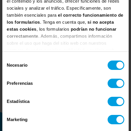
el contenido y los anuncios, ofrecer funciones de redes
nuestros expertos para ayudar a los equipos digitales a
sociales y analizar el tráfico. Específicamente, son
afrontar con éxito los desafíos reales que enfrentan a
también esenciales para
el correcto funcionamiento de
diario
los formularios
. Tenga en cuenta que,
si no acepta
MÁS INFO
estas cookies
, los formularios
podrían no funcionar
correctamente
. Además, compartimos información
sobre el uso que haga del sitio web con nuestros
Knowledge Center
partners de redes sociales, publicidad y análisis web,
Espacio dedicado a la publicación de
quienes pueden combinarla con otra información que les
Selección
haya proporcionado o que hayan recopilado a partir del
contenidos de valor elaborados por el
Necesario
de
uso que haya hecho de sus servicios.
equipo de netmind enfocados en el
consentimiento
ámbito de la transformación digital y su
Preferencias
gestión.
MÁS INFO
Estadística
Marketing