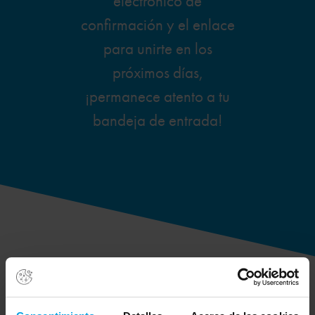
electrónico de
confirmación y el enlace
para unirte en los
próximos días,
¡permanece atento a tu
bandeja de entrada!
Podemos ayudarte