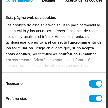
Consentimiento
Detalles
Acerca de las cookies
Nuestros servicios de transformación basados en las
personas se centran en: transformar la cultura
organizacional, desarrollar habilidades digitales y
Esta página web usa cookies
promover el aprendizaje continuo.
Las cookies de este sitio web se usan para personalizar
MÁS INFO
el contenido y los anuncios, ofrecer funciones de redes
sociales y analizar el tráfico. Específicamente, son
también esenciales para
el correcto funcionamiento de
Cursos
los formularios
. Tenga en cuenta que,
si no acepta
estas cookies
, los formularios
podrían no funcionar
Nuestro extenso catálogo de cursos ha sido diseñado por
correctamente
. Además, compartimos información
nuestros expertos para ayudar a los equipos digitales a
sobre el uso que haga del sitio web con nuestros
afrontar con éxito los desafíos reales que enfrentan a
partners de redes sociales, publicidad y análisis web,
diario
quienes pueden combinarla con otra información que les
Selección
MÁS INFO
haya proporcionado o que hayan recopilado a partir del
Necesario
de
uso que haya hecho de sus servicios.
consentimiento
Knowledge Center
Preferencias
Espacio dedicado a la publicación de