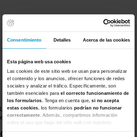
Consentimiento
Detalles
Acerca de las cookies
Esta página web usa cookies
Las cookies de este sitio web se usan para personalizar
el contenido y los anuncios, ofrecer funciones de redes
sociales y analizar el tráfico. Específicamente, son
también esenciales para
el correcto funcionamiento de
los formularios
. Tenga en cuenta que,
si no acepta
estas cookies
, los formularios
podrían no funcionar
La curva de Kubler-Roos. Adaptación al cambio
correctamente
. Además, compartimos información
en primera persona.
sobre el uso que haga del sitio web con nuestros
partners de redes sociales, publicidad y análisis web,
Como dice Jason Little en