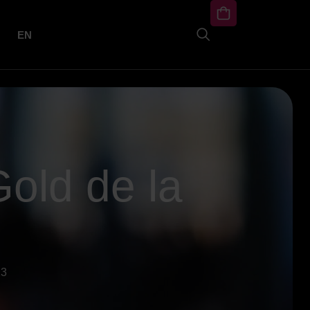
EN
old de la
23