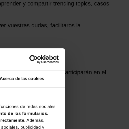
prender y compartir trending topics, casos
er vuestras dudas, facilitaros la
?
s Netminders
los cuales participarán en el
Acerca de las cookies
 funciones de redes sociales
nto de los formularios
.
rrectamente
. Además,
sociales, publicidad y