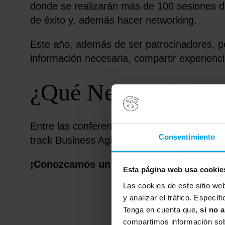
donde se realizarán más de 100 sesiones d
de éxito y, además hacer networking.
Este año, además de ser patrocinadores, 
información necesaria, compartir experienc
¿Qué Netminders pa
Entre las conferencias confirmadas para es
Consentimiento
track Business Agility y Lightning Talks.
¡Conozcamos un poco más a nuestros s
Esta página web usa cookie
Las cookies de este sitio we
y analizar el tráfico. Espec
Tenga en cuenta que,
si no 
compartimos información sobr