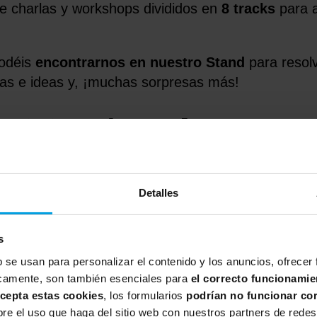
e charlas y workshops divididos en
8 tracks
para a
podéis
encontrarnos en nuestro Stand
para resolv
ias e ideas y, ¡muchas sorpresas más!
rticiparán en la CAS23
ta edición de la
CAS23
, contamos con
3 speaker
Detalles
peakers!
s
b se usan para personalizar el contenido y los anuncios, ofrecer
íficamente, son también esenciales para
el correcto funcionamie
acepta estas cookies
, los formularios
podrían no funcionar co
e el uso que haga del sitio web con nuestros partners de redes 