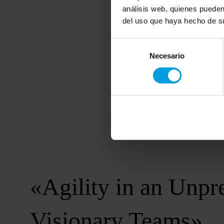
análisis web, quienes pueden
del uso que haya hecho de su
Selección
Necesario
de
consentimiento
«Agility in an Unpre
Visionary Teams»