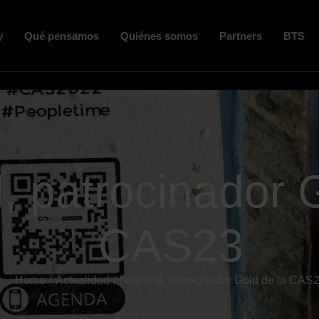
y
Qué pensamos
Quiénes somos
Partners
BTS
, patrocinador G
CAS23
Home
Actualidad
Netmind, patrocinador Gold de la CAS