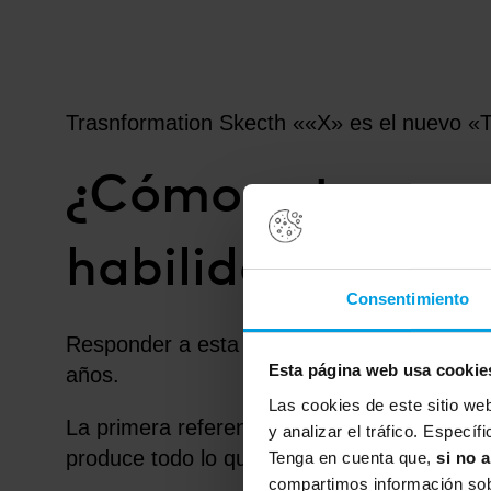
Trasnformation Skecth ««X» es el nuevo «T
¿Cómo estamos c
habilidades?
Consentimiento
Responder a esta pregunta supone ver en re
Esta página web usa cookie
años.
Las cookies de este sitio we
La primera referencia temporal nos sitúa e
y analizar el tráfico. Espec
produce todo lo que puedas y hazlo con el 
Tenga en cuenta que,
si no 
compartimos información sobr