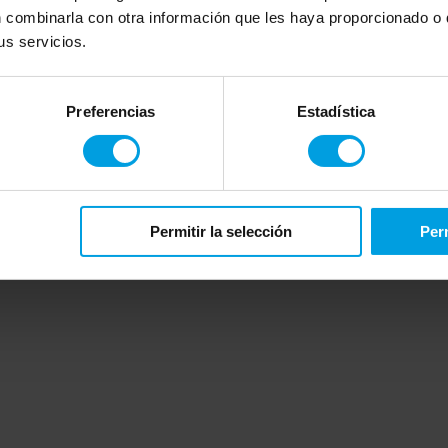
aran de referencia las tareas de una única divisi
 combinarla con otra información que les haya proporcionado o q
s servicios.
bilidades
.
s en forma de I
Preferencias
Estadística
Permitir la selección
Perm