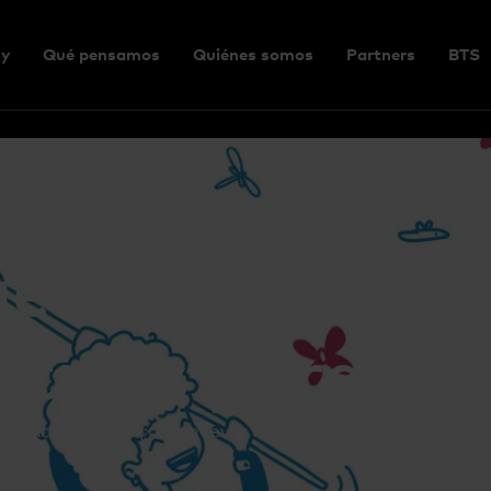
y
Qué pensamos
Quiénes somos
Partners
BTS
evas habilida
ríticas para 20
e
Actualidad
¿Qué nuevas habilidades serán críticas p