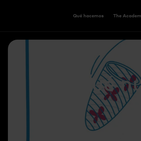
Qué hacemos
The Academ
¿Qué nu
c
You are here:
Hom