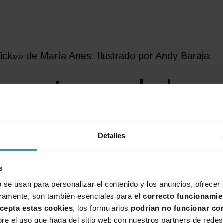
ick»» de María Anes. Ilustrado por Andy Baraja.
onstruyendo los pe
Detalles
trospectiva los diferentes contextos y respuesta
s
b se usan para personalizar el contenido y los anuncios, ofrecer
n la
1ª Revolución Industrial
donde el pensamiento l
íficamente, son también esenciales para
el correcto funcionamie
menor coste posible” programaba la forma de pens
acepta estas cookies
, los formularios
podrían no funcionar co
e el uso que haga del sitio web con nuestros partners de redes 