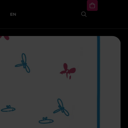
EN
des serán
22?
ara 2022?