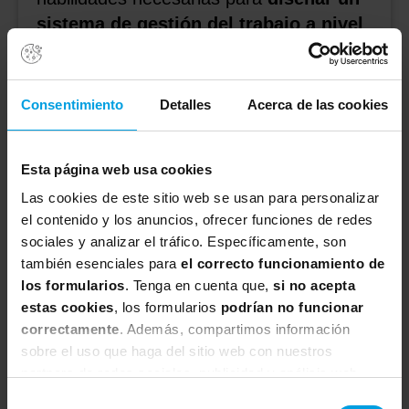
sistema de gestión de
l
trabajo
a nivel
estratégico.
Dirigido a
Consentimiento
Detalles
Acerca de las cookies
Incluye
Esta página web usa cookies
Ver curso
Las cookies de este sitio web se usan para personalizar
el contenido y los anuncios, ofrecer funciones de redes
sociales y analizar el tráfico. Específicamente, son
también esenciales para
el correcto funcionamiento de
los formularios
. Tenga en cuenta que,
si no acepta
estas cookies
, los formularios
podrían no funcionar
correctamente
. Además, compartimos información
sobre el uso que haga del sitio web con nuestros
partners de redes sociales, publicidad y análisis web,
quienes pueden combinarla con otra información que les
Selección