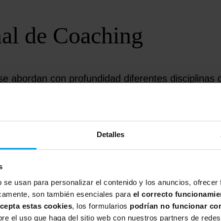
al de Coaching
e abordan con profundidad diferentes disciplinas 
eurolingüística
– se aborda el pensamiento sistémi
 coaching productivas que lleven a la acción.
grupo, a través de una experiencia de aprendizaj
Detalles
ckgrounds
, pero con las mismas inquietudes y ga
lidad, se comparte y aprende unos de otros y se p
s
b se usan para personalizar el contenido y los anuncios, ofrecer
practicar en entorno real, pero cuidado. Durante lo
íficamente, son también esenciales para
el correcto funcionamie
acepta estas cookies
, los formularios
podrían no funcionar co
nales del coaching, pero donde la otra persona 
e el uso que haga del sitio web con nuestros partners de redes 