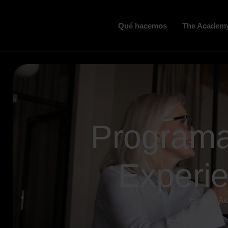
Qué hacemos
The Academ
Programa
Experie
Home
Ac
You are here: