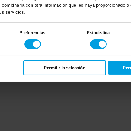
aliza con firma y se cumple.
Cuidamos a la otra 
 combinarla con otra información que les haya proporcionado o q
s servicios.
Preferencias
Estadística
Permitir la selección
Perm