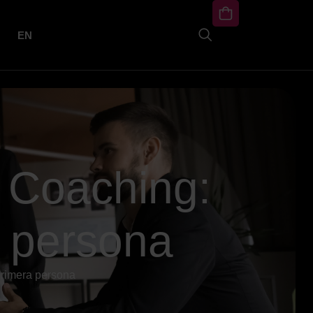
EN
 Coaching:
a persona
primera persona