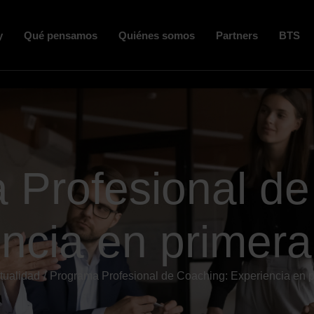
y
Qué pensamos
Quiénes somos
Partners
BTS
 Profesional de
ncia en primer
tualidad
Programa Profesional de Coaching: Experiencia en 