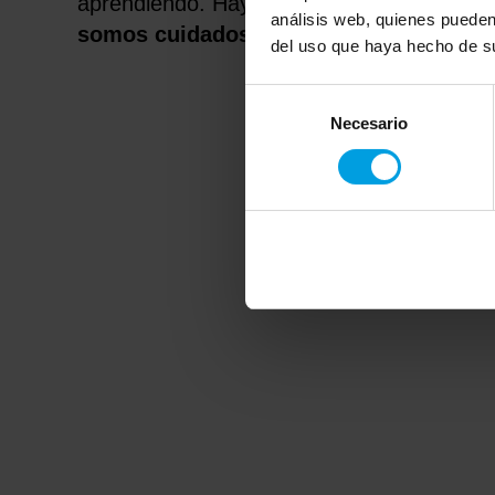
aprendiendo. Hay un contrato que se form
análisis web, quienes pueden
somos cuidados.
del uso que haya hecho de su
Selección
Necesario
de
consentimiento