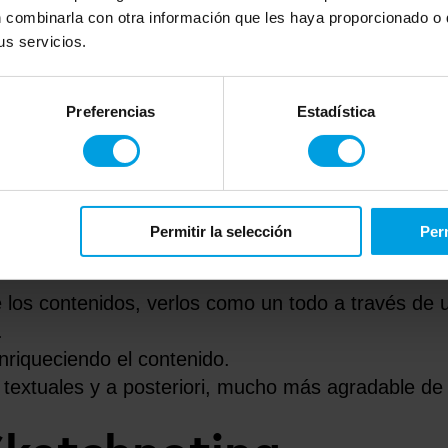
 combinarla con otra información que les haya proporcionado o q
foxicados), vivimos en un mundo cambiante que s
s servicios.
o, y practicar Sketchnoting nos ayuda a aislar los
 filtrar la información.
Preferencias
Estadística
ilizar Sketchnoting
odo la concentración.
Permitir la selección
Perm
 de reducirlas a la esencia de lo comprensible y d
los contenidos, verlos como un todo a través de u
.
enriqueciendo el contenido.
textuales y a posteriori, mucho más agradable de 