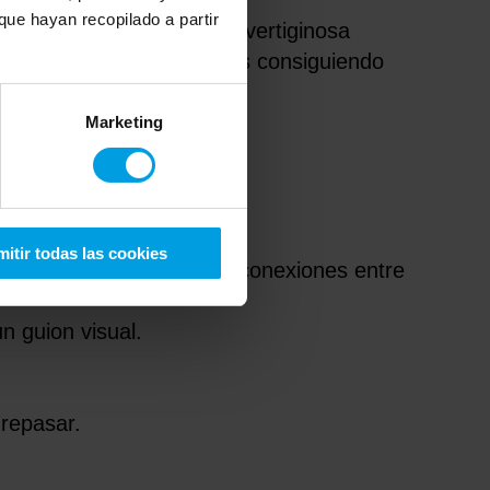
ue hayan recopilado a partir
e mueve a una velocidad vertiginosa
 contenidos más relevantes consiguiendo
Marketing
itir todas las cookies
e ser capaz de establecer conexiones entre
n guion visual.
repasar.