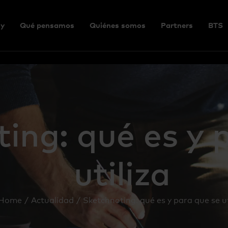
y
Qué pensamos
Quiénes somos
Partners
BTS
ing: qué es y 
utiliza
Home
Actualidad
Sketchnoting: qué es y para que se ut