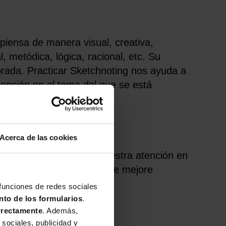
piensa de manera visual, creativa,
l, metódica, lógica, racional, etc. Su
brada. Practicar Sketchnoting nos ayuda a
tención en el tema del que se está
Acerca de las cookies
“planas”. Al centrar nuestra atención en
 inconsciente que hacen que mejore
 funciones de redes sociales
nto de los formularios
.
rrectamente
. Además,
sociales, publicidad y