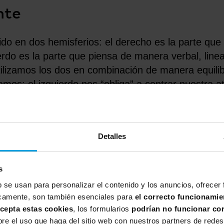
nte
o en dos hemisferios: el derecho es la parte que 
ierdo es la parte que piensa de manera verbal, linea
tilizamos los dos en combinación de manera equili
amos: el izquierdo nos “obliga” a centrar nuestra a
ormación que vamos recogiendo, en imágenes.
mente
Detalles
chos más detalles que cuando sólo tomamos notas 
amos generando unas conexiones internas de manera
s
iva.
b se usan para personalizar el contenido y los anuncios, ofrecer
íficamente, son también esenciales para
el correcto funcionamie
ás importantes
acepta estas cookies
, los formularios
podrían no funcionar co
e el uso que haga del sitio web con nuestros partners de redes 