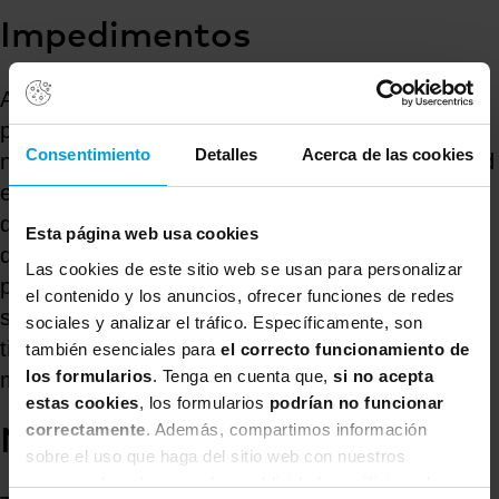
Impedimentos
Además, la Calidad no se sacrifica, disminuye o
pone en cuestión. Ahorrar en calidad es un mal
Consentimiento
Detalles
Acerca de las cookies
negocio. Lo que hacemos escatimando en calidad
es, en realidad, generar deuda que antes o
después deberemos devolver. Además, sabemos
Esta página web usa cookies
que los defectos que se introducen en nuestro
Las cookies de este sitio web se usan para personalizar
producto o servicio tienen mucho más impacto y
el contenido y los anuncios, ofrecer funciones de redes
son mucho más costosos de reparar cuanto más
sociales y analizar el tráfico. Específicamente, son
tiempo pase, especialmente cuando están ya en
también esenciales para
el correcto funcionamiento de
los formularios
. Tenga en cuenta que,
si no acepta
manos de sus destinatarios, clientes o usuarios.
estas cookies
, los formularios
podrían no funcionar
correctamente
. Además, compartimos información
Necesidad de refinar
sobre el uso que haga del sitio web con nuestros
partners de redes sociales, publicidad y análisis web,