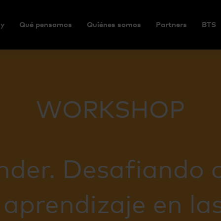
y
Qué pensamos
Quiénes somos
Partners
BTS
WORKSHOP
nder. Desafiando c
 aprendizaje en l