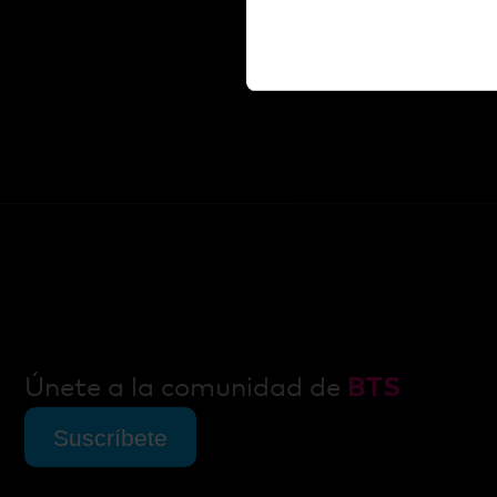
Activar
comportamientos individu
continuo
Activar palancas y estructuras
qu
organizacional
Únete a la comunidad de
BTS
Suscríbete