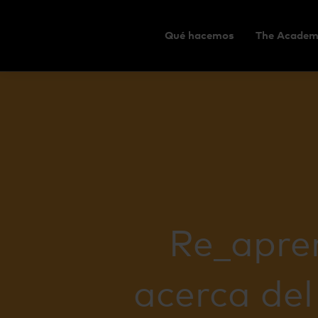
Qué hacemos
The Academ
Re_apre
acerca del