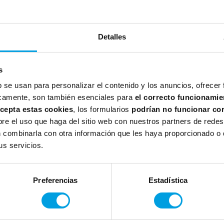
diendo, y además aprendiendo
esas, decimos personas.
Detalles
itos o creencias respecto a cómo
n este contexto.
s
 aprendizaje? ¿Cómo utilizamos el
b se usan para personalizar el contenido y los anuncios, ofrecer
odemos activar para facilitar este
íficamente, son también esenciales para
el correcto funcionamie
acepta estas cookies
, los formularios
podrían no funcionar co
Sp
e el uso que haga del sitio web con nuestros partners de redes 
 combinarla con otra información que les haya proporcionado o q
s servicios.
d individual
en el proceso de
xto de cambio constante
d colectiva
(empresa) en el proceso
Preferencias
Estadística
 existentes para el aprendizaje