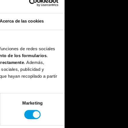
Horario
11:30h a 13:00h
Acerca de las cookies
Modalidad
La Nave Madrid
 funciones de redes sociales
nto de los formularios
.
rrectamente
. Además,
eakers
sociales, publicidad y
ue hayan recopilado a partir
Alfred Maeso
Belén Oller
Marketing