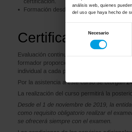
certificación.
análisis web, quienes pueden
Formación desde casa a distancia.
del uso que haya hecho de su
Selección
Certificación
Necesario
de
consentimiento
Evaluación continua en base a las actividad
formador proporcionará feedback de forma c
individual a cada participante.
Por la asistencia a este curso se otorgan
2
La realización del curso permitirá la poster
Desde el 1 de noviembre de 2019, la entidad
como requisito obligatorio realizar el exam
se ofrecerá siempre con el examen.