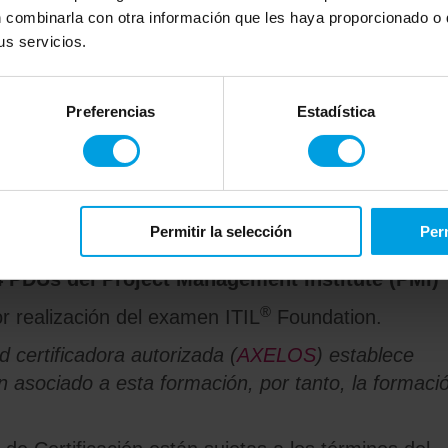
 combinarla con otra información que les haya proporcionado o q
s servicios.
Preferencias
Estadística
es realizadas en grupo y/o individualmente. El
ontinuada y al final de las actividades, de maner
Permitir la selección
Perm
4 PDUs del Project Management Institute (PMI)
®
ior realización del examen ITIL
Foundation.
 certificadora autorizada (
AXELOS
) establece
en asociado a esta formación, por tanto, la formaci