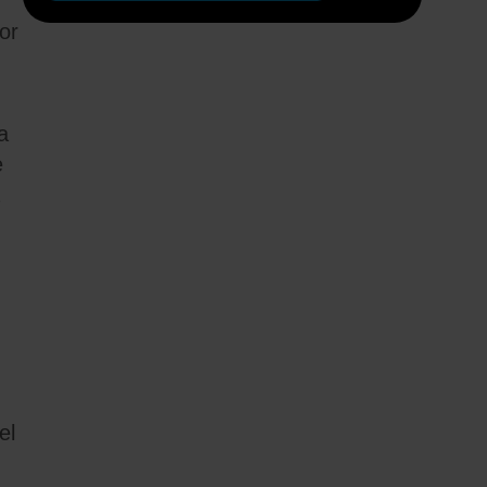
or
a
e
el