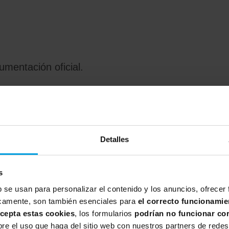
umentación oficial.
Detalles
sitivas explicativas.
conceptos, realizados por expertos en gestión y
s
n en sus empresas los diferentes conceptos ITIL
b se usan para personalizar el contenido y los anuncios, ofrecer
íficamente, son también esenciales para
el correcto funcionamie
onocimientos.
acepta estas cookies
, los formularios
podrían no funcionar co
pacitar al alumno a superar el examen oficial de
e el uso que haga del sitio web con nuestros partners de redes 