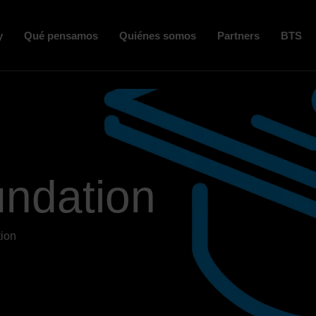
y
Qué pensamos
Quiénes somos
Partners
BTS
undation
tion