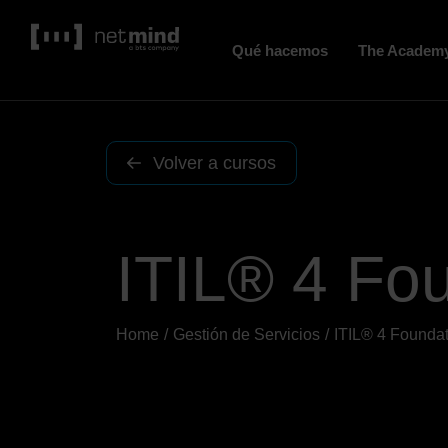
Qué hacemos
The Academ
Volver a cursos
ITIL® 4 Fo
Home
Gestión de Servicios
ITIL® 4 Founda
You are here: