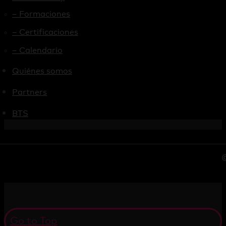
– Formaciones
– Certificaciones
– Calendario
Quiénes somos
Partners
BTS
©
Go to Top