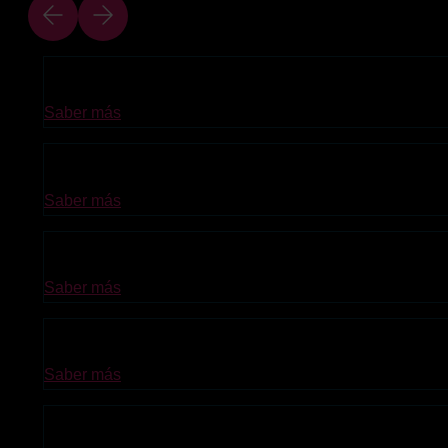
ITIL® 5 Foundation
Saber más
ITIL® 4 Strategist: Leader Digital and
Saber más
ITIL® 4 Specialist: Create, Deliver an
Saber más
ITIL® 4 Strategist: Direct, Plan and I
Saber más
ITIL®4 Specialist: Drive Stakeholder V