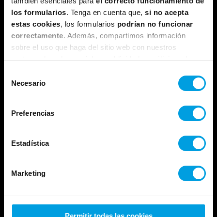
también esenciales para
el correcto funcionamiento de
los formularios
. Tenga en cuenta que,
si no acepta
estas cookies
, los formularios
podrían no funcionar
correctamente
. Además, compartimos información
sobre el uso que haga del sitio web con nuestros
partners de redes sociales, publicidad y análisis web,
quienes pueden combinarla con otra información que les
Selección
haya proporcionado o que hayan recopilado a partir del
Necesario
de
uso que haya hecho de sus servicios.
consentimiento
Preferencias
Estadística
Marketing
Permitir todas las cookies