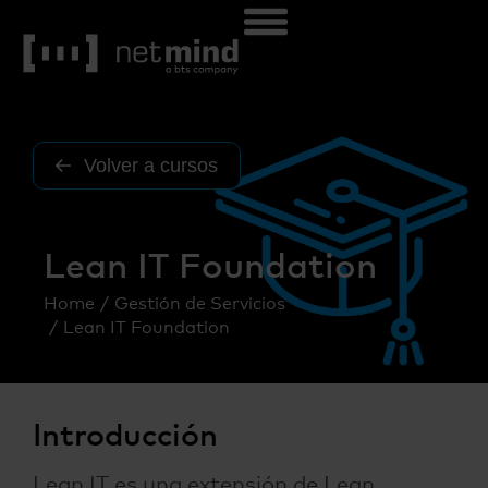
Volver a cursos
Lean IT Foundation
Home
Gestión de Servicios
You are here:
Lean IT Foundation
Introducción
Lean IT es una extensión de Lean