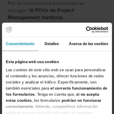
Por la asistencia a este curso se
otorgan
16 PDUs de Project
Management Institute
.
VER CERTIFICACIÓN
Consentimiento
Detalles
Acerca de las cookies
APMG International Lean IT is a
Esta página web usa cookies
trademark of The APM Group Limited.
Las cookies de este sitio web se usan para personalizar
All rights reserved.
el contenido y los anuncios, ofrecer funciones de redes
Acreditación
sociales y analizar el tráfico. Específicamente, son
también esenciales para
el correcto funcionamiento de
Solo aquellos que superen la prueba de
los formularios
. Tenga en cuenta que,
si no acepta
evaluación recibirán el diploma
estas cookies
, los formularios
podrían no funcionar
acreditativo. Y el Certificado de
correctamente
. Además, compartimos información
Asistencia al curso JST 291 se emitirá a
sobre el uso que haga del sitio web con nuestros