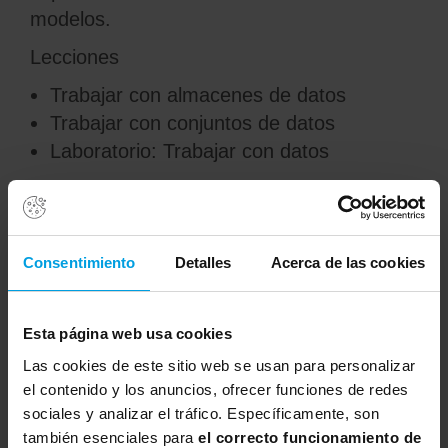
modelos.
Lecciones
Trabajar con almacenes de datos
Trabajar con conjuntos de datos
Laboratorio: Trabajar con datos
Después de completar este módulo,
podrás:
Crear y utilizar almacenes de datos
Consentimiento
Detalles
Acerca de las cookies
Crear y usar conjuntos de datos
Módulo 5: Trabajar con Compute
Esta página web usa cookies
Uno de los beneficios clave de la nube es
Las cookies de este sitio web se usan para personalizar
la capacidad de aprovechar los recursos
el contenido y los anuncios, ofrecer funciones de redes
informáticos a pedido y usarlos para
sociales y analizar el tráfico. Específicamente, son
también esenciales para
el correcto funcionamiento de
escalar los procesos de aprendizaje