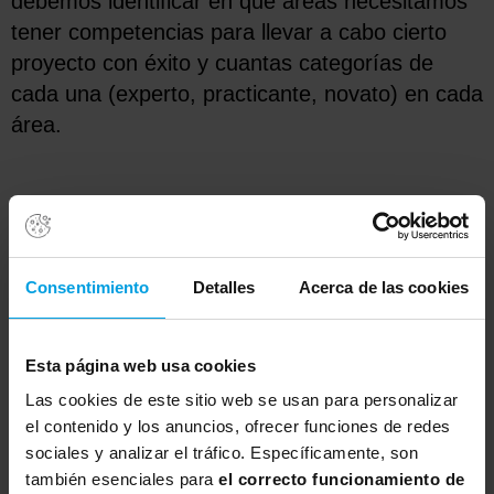
debemos identificar en qué áreas necesitamos
tener competencias para llevar a cabo cierto
proyecto con éxito y cuantas categorías de
cada una (experto, practicante, novato) en cada
área.
Consentimiento
Detalles
Acerca de las cookies
Esta página web usa cookies
Las cookies de este sitio web se usan para personalizar
el contenido y los anuncios, ofrecer funciones de redes
sociales y analizar el tráfico. Específicamente, son
Finalmente, completamos la
Matriz de
también esenciales para
el correcto funcionamiento de