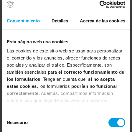
Certificaciones
Consentimiento
Detalles
Acerca de las cookies
Por la asistencia a esta formación se
entregará el certificado FL2D Flight Levels
Esta página web usa cookies
2 Design, emitido por la
Flight Levels
Las cookies de este sitio web se usan para personalizar
Academy
.
el contenido y los anuncios, ofrecer funciones de redes
sociales y analizar el tráfico. Específicamente, son
también esenciales para
el correcto funcionamiento de
Acreditación
los formularios
. Tenga en cuenta que,
si no acepta
estas cookies
, los formularios
podrían no funcionar
Se emitirá Certificado de Asistencia sólo a
correctamente
. Además, compartimos información
los alumnos con una asistencia superior al
sobre el uso que haga del sitio web con nuestros
75% y Diploma de aprovechamiento si
partners de redes sociales, publicidad y análisis web,
superan también la prueba de evaluación.
quienes pueden combinarla con otra información que les
Selección
haya proporcionado o que hayan recopilado a partir del
Necesario
de
uso que haya hecho de sus servicios.
consentimiento