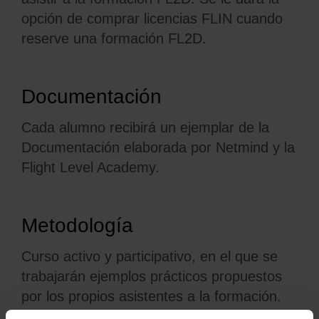
opción de comprar licencias FLIN cuando
reserve una formación FL2D.
Documentación
Cada alumno recibirá un ejemplar de la
Documentación elaborada por
Netmind
y la
Flight
Level
Academy
.
Metodología
Curso activo y participativo
, en el que se
trabajarán ejemplos prácticos propuestos
por los propios asistentes a la formación.