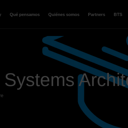
y
Qué pensamos
Quiénes somos
Partners
BTS
l Systems Archit
re