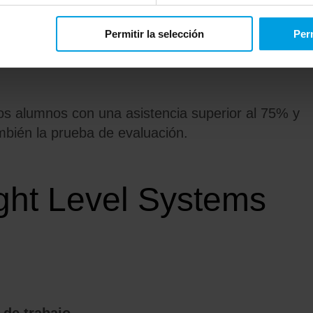
cademy.
Permitir la selección
Perm
 los alumnos con una asistencia superior al 75% y
bién la prueba de evaluación.
ght Level Systems