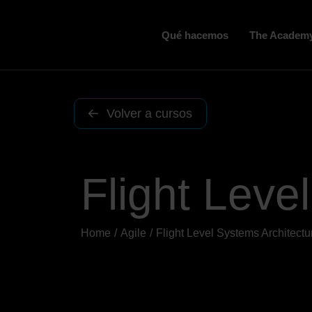
Qué hacemos
The Academ
Volver a cursos
Flight Leve
Home
Agile
Flight Level Systems Architectu
You are here: