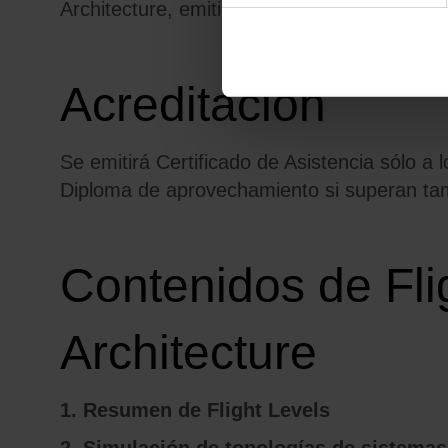
Architecture
, emitido por la
Flight Levels A
Acreditación
Se emitirá Certificado de Asistencia sólo a
Diploma de aprovechamiento si superan tam
Contenidos de Fli
Architecture
1. Resumen de Flight Levels