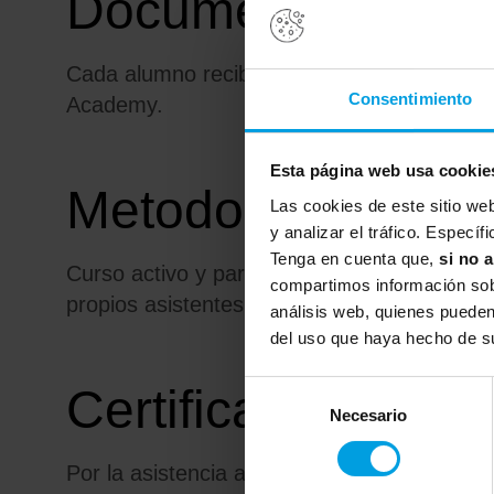
Documentación
Cada alumno recibirá un ejemplar de la do
Consentimiento
Academy
.
Esta página web usa cookie
Metodología
Las cookies de este sitio we
y analizar el tráfico. Espec
Tenga en cuenta que,
si no 
Curso activo y participativo
, en el que se t
compartimos información sobr
propios asistentes a la formación.
análisis web, quienes pueden
del uso que haya hecho de su
Selección
Certificaciones
Necesario
de
consentimiento
Por la asistencia a esta formación se entreg