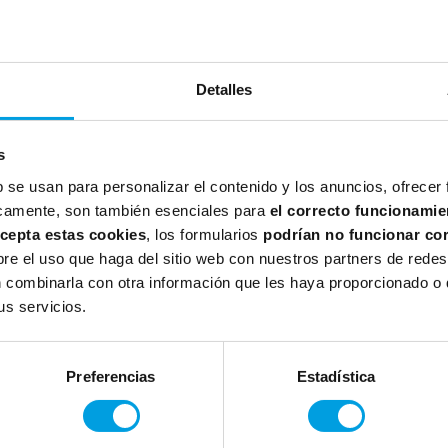
cumentación elaborada por
Netmind
y la Flight
Leve
Detalles
s
b se usan para personalizar el contenido y los anuncios, ofrecer
íficamente, son también esenciales para
el correcto funcionamie
acepta estas cookies
, los formularios
podrían no funcionar co
rabajarán ejemplos prácticos propuestos por los
e el uso que haga del sitio web con nuestros partners de redes 
 combinarla con otra información que les haya proporcionado o q
s servicios.
Preferencias
Estadística
ará el certificado
FLSA
Flight
Levels
Systems