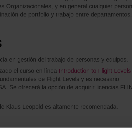
es
Organizac
ionales,
y
en general cualquier perso
dinación de
portfolio
y trabajo entre departamentos
.
s
cia en gestión del trabajo de personas y equipos.
zado el curso en línea
Introduction to Flight Levels
fundamentales de Flight Levels y es necesario
LSA. Se ofrecerá la opción de adquirir licencias FLI
de Klaus Leopold es altamente recomendada.