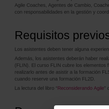
Agile
Coaches
,
Agentes de Cambio,
Coach
con responsabilidades en la gestión y coor
Requisitos previo
Los asistentes deben tener alguna experien
Además, los asistentes deberán haber reali
(FLIN). El curso FLIN cubre los elementos 
realizarlo antes de asistir a la formación F
cuando reserve una formación FL2D.
La lectura del libro “
Reconsiderando Agile
” 