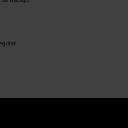
 de trabajo
o
regular