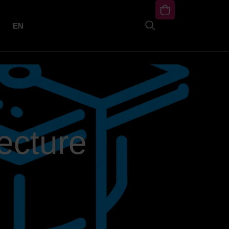
EN
ecture