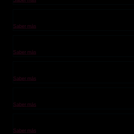
Saber más
ITIL® 4 Strategist: Leader Digital and
Saber más
ITIL® 4 Specialist: Create, Deliver an
Saber más
ITIL® 4 Strategist: Direct, Plan and I
Saber más
ITIL®4 Specialist: Drive Stakeholder V
Saber más
ITIL®4 Specialist: High Velocity IT
Saber más