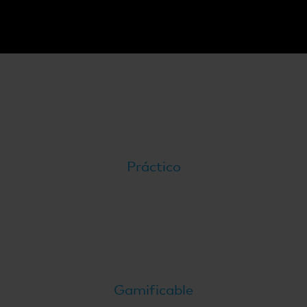
de los alumnos, mejorar la retención del
conocimiento y aumentar su impacto.
Práctico
Gamificable