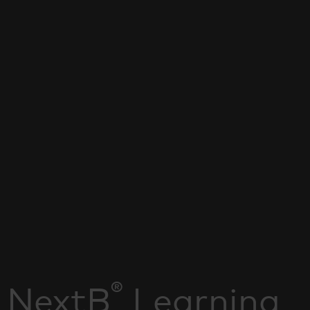
®
NextB
Learning