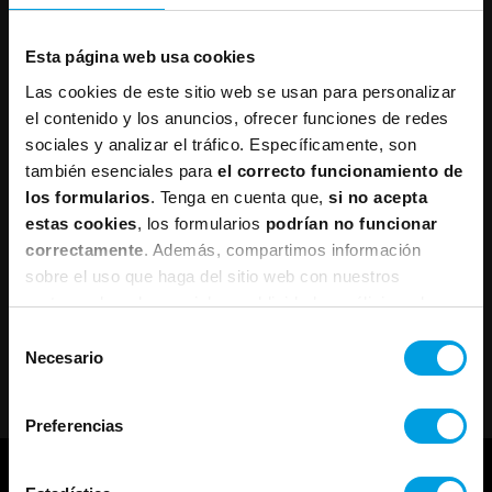
Esta página web usa cookies
Las cookies de este sitio web se usan para personalizar
el contenido y los anuncios, ofrecer funciones de redes
sociales y analizar el tráfico. Específicamente, son
también esenciales para
el correcto funcionamiento de
los formularios
. Tenga en cuenta que,
si no acepta
estas cookies
, los formularios
podrían no funcionar
correctamente
. Además, compartimos información
sobre el uso que haga del sitio web con nuestros
partners de redes sociales, publicidad y análisis web,
quienes pueden combinarla con otra información que les
Selección
haya proporcionado o que hayan recopilado a partir del
Necesario
de
uso que haya hecho de sus servicios.
consentimiento
Preferencias