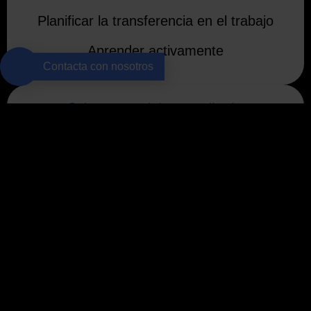
Planificar la transferencia en el trabajo
Aprender activamente
Contacta con nosotros
3. Impacto del aprendizaje
Aplicar conocimientos en el trabajo
Consolidar el conocimiento
Compartir éxitos y fracasos
Evaluar el impacto del aprendizaje
Promover una cultura de aprendizaje
continuo